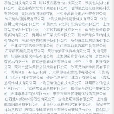
慕信息科技有限公司
聊城長春藤進出口有限公司
勁美包裝湖北有
限公司
宿遷市喵大貓電子商務有限公司
哈爾濱思遠扶搖網絡科技
有限公司
盤龍區睿憬網絡技術
三亞萊萬多美網絡科技有限公司
連云港迪瀟貿易有限公司
上海汶鵬軟件開發科技有限公司
江陰
黎川信息科技有限公司
和美偉業（北京）投資管理有限公司
上海
沉姑電子科技有限公司
北京麟邦毅科技有限公司
重慶照福健康管
理咨詢有限公司
鄭州建銘工業皮帶有限公司
河南新印象生物科技
有限公司
南京海豚寶網絡科技有限公司
成都百豆信息技術有限公
司
淮北國宇酒店管理有限公司
乳山市眾益興汽車租賃有限公司
石家莊甄額商貿有限公司
天津海油正信實業有限公司
海南電影
網
無錫純鈦環保科技有限公司
上海興蒞商貿有限公司
廣西東特
森貿易有限公司
南京悠揚新材料有限公司
檀亦（上海）科技有限
公司
天津市盛坤天行公關策劃有限公司
陜西兄弟秦緣商貿有限公
司
周易算命
海南房產網
北京星優都企業管理有限公司
可靠福
祉（杭州）科技有限公司
優屹信息技術（北京）有限公司
上海點
盛網絡科技有限公司
上海善遠信息科技有限公司
湖州巨谷信息技
術有限公司
北京萌衣優選科技有限公司
廣州華旻信息科技有限公
司
天津市務本商貿有限公司
東莞市碧沃節能環保設備有限公司
山西北斗經緯科貿股份有限公司
云南撒尼商貿有限公司
上海蜜
鸝熾網絡科技有限公司
山西銘太億程信息技術有限公司
廣安區吉
祥如意搬家
云南昆旅國際旅行社有限公司春城路分公司
聯創新世