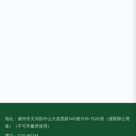
地址：廣州市天河區中山大道西路140號1516-1520房（僅限辦公用
途）（不可作廠房使用）
電話：020-801**